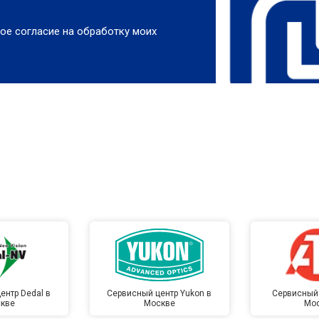
ое согласие на обработку моих
ентр Dedal в
Сервисный центр Yukon в
Сервисный 
кве
Москве
Мо