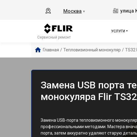
улица 
Москва
▼
УСЛУГИ
Сервисный ремонт
Главная
/
Тепловизионный монокуляр
/
TS32 
Замена USB порта т
монокуляра Flir TS3
Замена USB-порта тепловизионного монокуляра
профессиональными методами. Мастера внач
порта, затем аккуратно удаляют старую детал