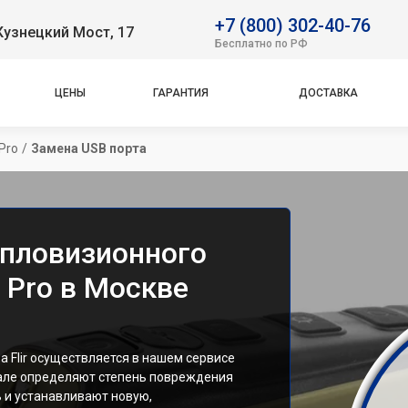
+7 (800) 302-40-76
Кузнецкий Мост, 17
Бесплатно по РФ
ЦЕНЫ
ГАРАНТИЯ
ДОСТАВКА
Pro
/
Замена USB порта
епловизионного
2 Pro в Москве
 Flir осуществляется в нашем сервисе
але определяют степень повреждения
ь и устанавливают новую,