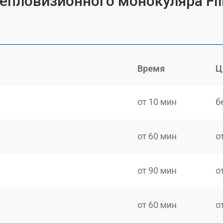
епловизионного монокуляра Fli
Время
Ц
от 10 мин
б
от 60 мин
о
от 90 мин
о
от 60 мин
о