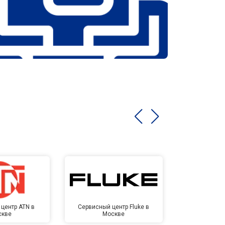
центр ATN в
Сервисный центр Fluke в
Сервисный ц
скве
Москве
Мо