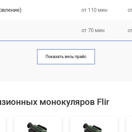
овление)
от 110 мин
о
от 70 мин
о
от 80 мин
о
Показать весь прайс
от 60 мин
о
от 70 мин
о
зионных монокуляров Flir