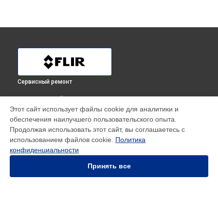
Сервисный ремонт
ВЫБЕРИ СВОЙ ГОРОД
Этот сайт использует файлы cookie для аналитики и
Замена дисплея (экрана) тепловизионного монокуляра
обеспечения наилучшего пользовательского опыта.
TS32 Flir в
Краснодаре
Продолжая использовать этот сайт, вы соглашаетесь с
Замена дисплея (экрана) тепловизионного монокуляра
использованием файлов cookie.
Политика
TS32 Flir в
Ростове-на-Дону
конфиденциальности
Замена дисплея (экрана) тепловизионного монокуляра
TS32 Flir в
Нижнем Новгороде
Принять все
Замена дисплея (экрана) тепловизионного монокуляра
TS32 Flir в
Новосибирске
Замена дисплея (экрана) тепловизионного монокуляра
TS32 Flir в
Челябинске
Замена дисплея (экрана) тепловизионного монокуляра