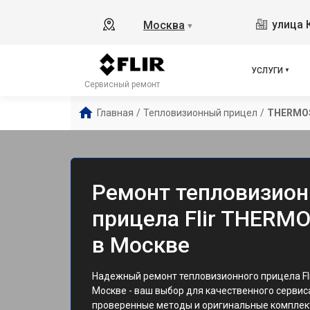
улица 
Москва
▼
УСЛУГИ
Сервисный ремонт
Главная
/
Тепловизионный прицел
/
THERMOS
Ремонт тепловизион
прицела Flir THERM
в Москве
Надежный ремонт тепловизионного прицела Fl
Москве - ваш выбор для качественного сервис
проверенные методы и оригинальные комплек