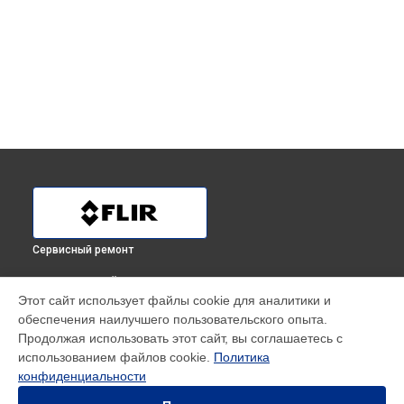
Сервисный ремонт
ВЫБЕРИ СВОЙ ГОРОД
Этот сайт использует файлы cookie для аналитики и
Ремонт или замена детектора тепловизионного прицела
обеспечения наилучшего пользовательского опыта.
THERMOSIGHT RS64 Flir в
Краснодаре
Продолжая использовать этот сайт, вы соглашаетесь с
Ремонт или замена детектора тепловизионного прицела
использованием файлов cookie.
Политика
THERMOSIGHT RS64 Flir в
Ростове-на-Дону
конфиденциальности
Ремонт или замена детектора тепловизионного прицела
THERMOSIGHT RS64 Flir в
Нижнем Новгороде