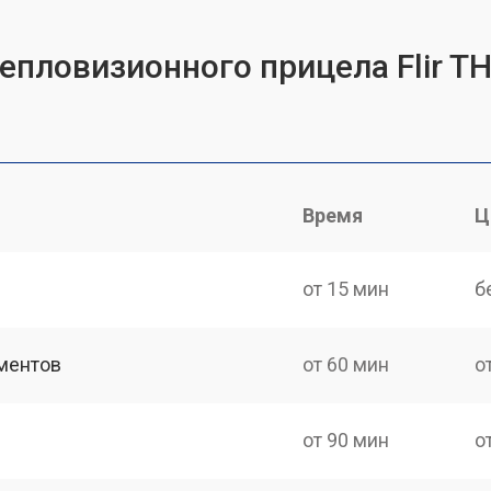
тепловизионного прицела Flir 
Время
Ц
от 15 мин
б
ментов
от 60 мин
о
от 90 мин
о