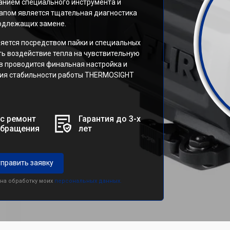
нием специального инструмента и
апом является тщательная диагностика
подлежащих замене.
ется посредством пайки и специальных
ь воздействие тепла на чувствительную
в проводится финальная настройка и
ия стабильности работы THERMOSIGHT
с ремонт
Гарантия до 3-х
обращения
лет
править заявку
 на обработку моих
персональных данных.