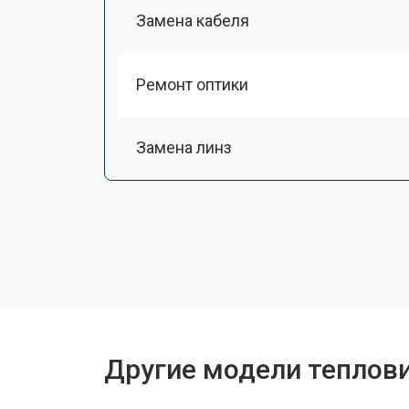
Замена кабеля
Ремонт оптики
Замена линз
Чистка оптической системы
Замена разъемов
Замена дисплея (экрана)
Другие модели теплови
Ремонт или замена детектора