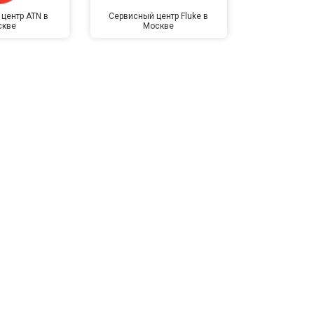
центр ATN в
Сервисный центр Fluke в
Сервисный ц
скве
Москве
Мо