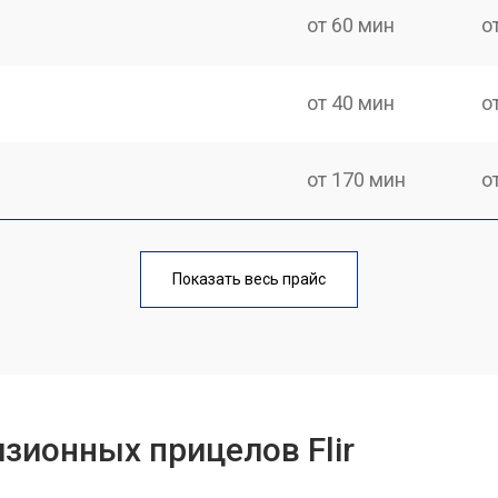
от 60 мин
о
от 40 мин
о
от 170 мин
о
от 70 мин
о
Показать весь прайс
от 90 мин
о
от 100 мин
о
зионных прицелов Flir
от 60 мин
о