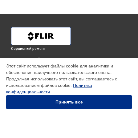
Сервисный ремонт
ВЫБЕРИ СВОЙ ГОРОД
Этот сайт использует файлы cookie для аналитики и
Прошивка (Обновление ПО) тепловизора для смартфона
обеспечения наилучшего пользовательского опыта.
ONE Pro (для iOS) 435001103 Flir в
Краснодаре
Продолжая использовать этот сайт, вы соглашаетесь с
Прошивка (Обновление ПО) тепловизора для смартфона
использованием файлов cookie.
Политика
ONE Pro (для iOS) 435001103 Flir в
Ростове-на-Дону
конфиденциальности
Прошивка (Обновление ПО) тепловизора для смартфона
ONE Pro (для iOS) 435001103 Flir в
Нижнем Новгороде
Принять все
Прошивка (Обновление ПО) тепловизора для смартфона
ONE Pro (для iOS) 435001103 Flir в
Новосибирске
Прошивка (Обновление ПО) тепловизора для смартфона
ONE Pro (для iOS) 435001103 Flir в
Челябинске
Прошивка (Обновление ПО) тепловизора для смартфона
УСТРОЙСТВА
ONE Pro (для iOS) 435001103 Flir в
Екатеринбурге