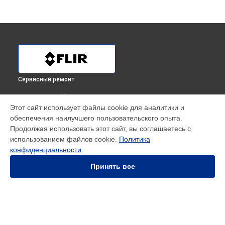
Сервисный ремонт
ВЫБЕРИ СВОЙ ГОРОД
Этот сайт использует файлы cookie для аналитики и
Замена кабеля тепловизора для смартфона ONE Pro LT
обеспечения наилучшего пользовательского опыта.
(для iOS) 435001203 Flir в
Краснодаре
Продолжая использовать этот сайт, вы соглашаетесь с
Замена кабеля тепловизора для смартфона ONE Pro LT
использованием файлов cookie.
Политика
(для iOS) 435001203 Flir в
Ростове-на-Дону
конфиденциальности
Замена кабеля тепловизора для смартфона ONE Pro LT
(для iOS) 435001203 Flir в
Нижнем Новгороде
Принять все
Замена кабеля тепловизора для смартфона ONE Pro LT
(для iOS) 435001203 Flir в
Новосибирске
Замена кабеля тепловизора для смартфона ONE Pro LT
(для iOS) 435001203 Flir в
Челябинске
Замена кабеля тепловизора для смартфона ONE Pro LT
УСТРОЙСТВА
(для iOS) 435001203 Flir в
Екатеринбурге