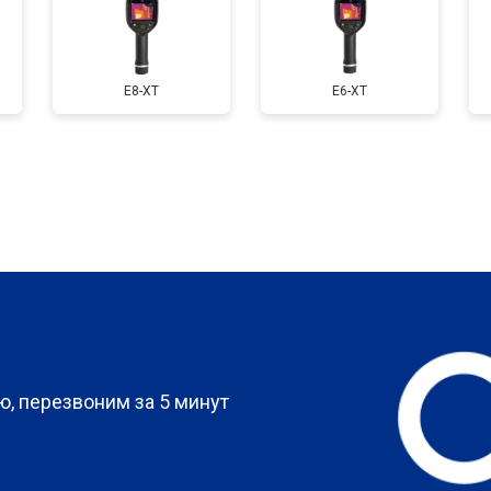
E8-XT
E6-XT
?
, перезвоним за 5 минут