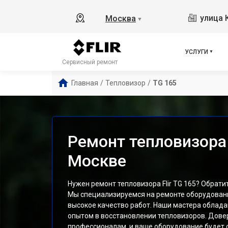
улица 
Москва
▼
УСЛУГИ
Сервисный ремонт
Главная
/
Тепловизор
/
TG 165
Ремонт тепловизора F
Москве
Нужен ремонт тепловизора Flir TG 165? Обратит
Мы специализируемся на ремонте оборудован
высокое качество работ. Наши мастера облад
опытом в восстановлении тепловизоров. Дове
профессионалам, и ваше оборудование будет 