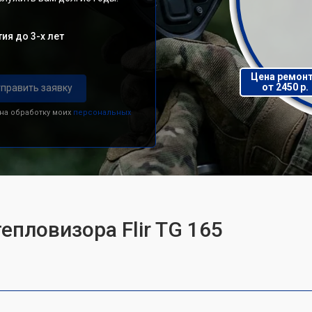
ия до 3-х лет
Цена ремон
от 2450 р.
править заявку
 на обработку моих
персональных
епловизора Flir TG 165