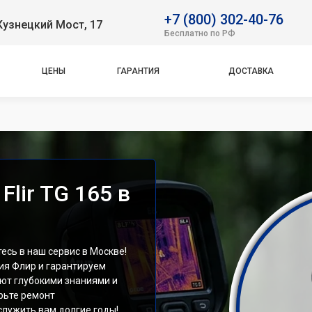
+7 (800) 302-40-76
Кузнецкий Мост, 17
Бесплатно по РФ
ЦЕНЫ
ГАРАНТИЯ
ДОСТАВКА
lir TG 165 в
есь в наш сервис в Москве!
ия Флир и гарантируем
ают глубокими знаниями и
рьте ремонт
служить вам долгие годы!