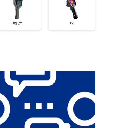
E5-XT
E4