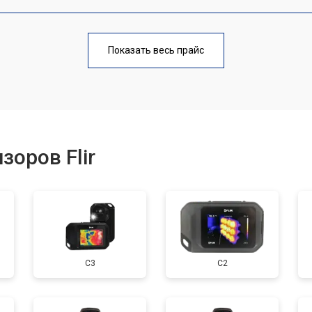
от 160 мин
о
Показать весь прайс
от 60 мин
о
от 110 мин
о
зоров Flir
С3
C2