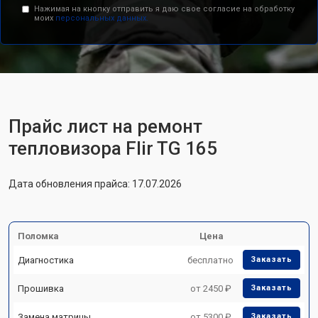
Нажимая на кнопку отправить я даю свое согласие на обработку
моих
персональных данных.
Прайс лист на ремонт
тепловизора Flir TG 165
Дата обновления прайса: 17.07.2026
Поломка
Цена
Диагностика
бесплатно
Заказать
Прошивка
от 2450 ₽
Заказать
Замена матрицы
от 5300 ₽
Заказать