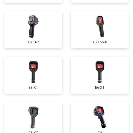
TG 167
TG 165-X
E8-XT
E6-XT