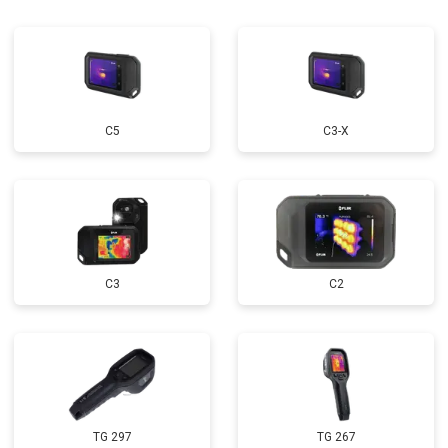
С5
С3-Х
С3
C2
TG 297
TG 267