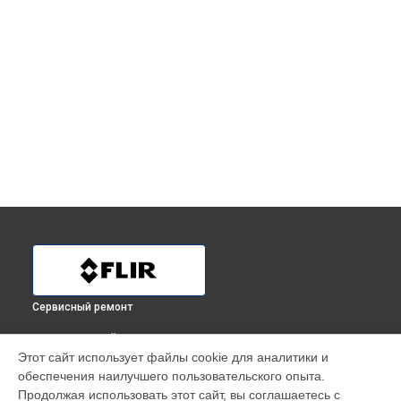
Сервисный ремонт
ВЫБЕРИ СВОЙ ГОРОД
Этот сайт использует файлы cookie для аналитики и
Ремонт Wi-Fi тепловизора TG 165 Flir в
Краснодаре
обеспечения наилучшего пользовательского опыта.
Ремонт Wi-Fi тепловизора TG 165 Flir в
Ростове-на-Дону
Продолжая использовать этот сайт, вы соглашаетесь с