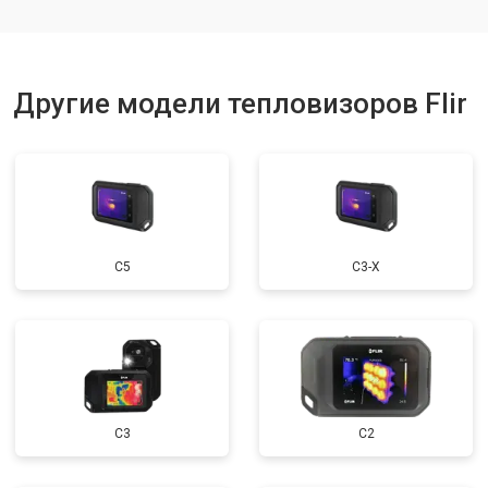
Другие модели тепловизоров Flir
С5
С3-Х
С3
C2