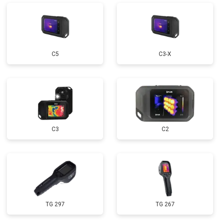
С5
С3-Х
С3
C2
TG 297
TG 267