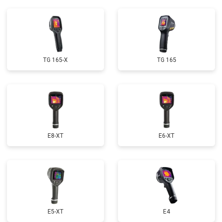
TG 165-X
TG 165
E8-XT
E6-XT
E5-XT
E4