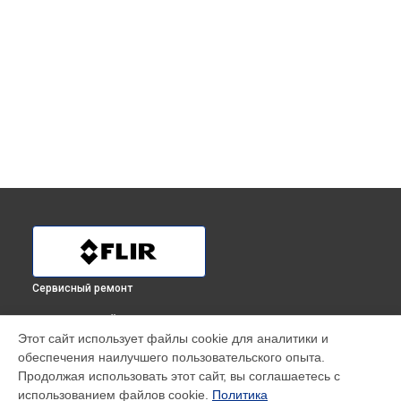
Сервисный ремонт
ВЫБЕРИ СВОЙ ГОРОД
Этот сайт использует файлы cookie для аналитики и
Ремонт оптики тепловизора TG 167 Flir в
Краснодаре
обеспечения наилучшего пользовательского опыта.
Ремонт оптики тепловизора TG 167 Flir в
Ростове-на-Дону
Продолжая использовать этот сайт, вы соглашаетесь с
Ремонт оптики тепловизора TG 167 Flir в
Нижнем
использованием файлов cookie.
Политика