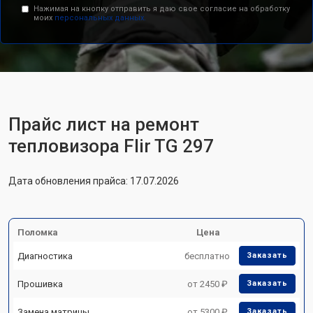
Нажимая на кнопку отправить я даю свое согласие на обработку
моих
персональных данных.
Прайс лист на ремонт
тепловизора Flir TG 297
Дата обновления прайса: 17.07.2026
Поломка
Цена
Диагностика
бесплатно
Заказать
Прошивка
от 2450 ₽
Заказать
Замена матрицы
от 5300 ₽
Заказать