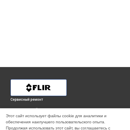
Сервисный ремонт
ВЫБЕРИ СВОЙ ГОРОД
Этот сайт использует файлы cookie для аналитики и
Ремонт Wi-Fi тепловизора TG 297 Flir в
Краснодаре
обеспечения наилучшего пользовательского опыта.
Ремонт Wi-Fi тепловизора TG 297 Flir в
Ростове-на-Дону
Продолжая использовать этот сайт, вы соглашаетесь с