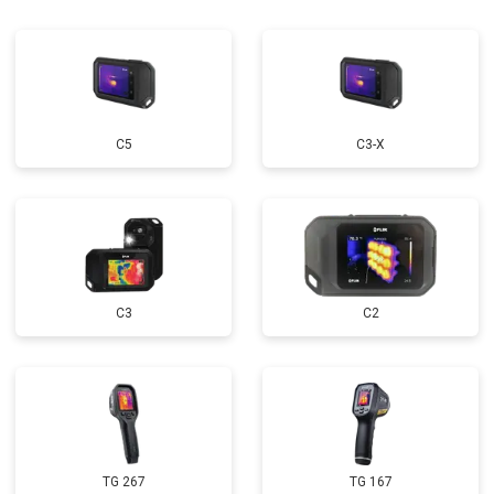
С5
С3-Х
С3
C2
TG 267
TG 167