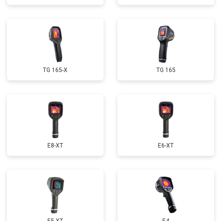
TG 165-X
TG 165
E8-XT
E6-XT